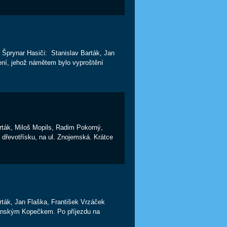
v Šprynar Hasiči: Stanislav Barták, Jan
ení, jehož námětem bylo vyproštění
arták, Miloš Mopils, Radim Pokorný,
dřevotřísku, na ul. Znojemská. Krátce
Barták, Jan Flaška, František Vrzáček
Jánským Kopečkem. Po příjezdu na