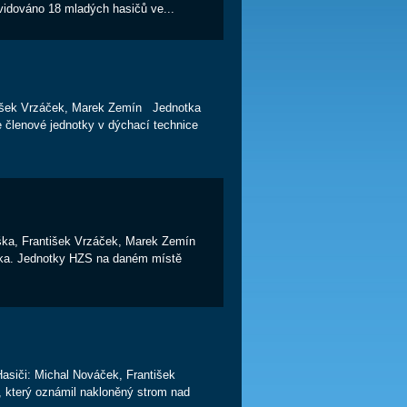
ováno 18 mladých hasičů ve...
ntišek Vrzáček, Marek Zemín Jednotka
e členové jednotky v dýchací technice
laška, František Vrzáček, Marek Zemín
níka. Jednotky HZS na daném místě
Hasiči: Michal Nováček, František
, který oznámil nakloněný strom nad