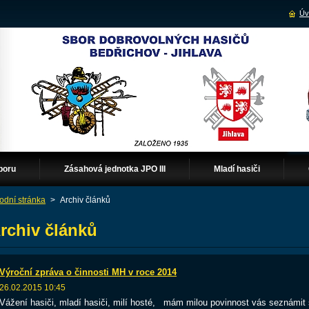
Úv
boru
Zásahová jednotka JPO III
Mladí hasiči
odní stránka
>
Archiv článků
rchiv článků
Výroční zpráva o činnosti MH v roce 2014
26.02.2015 10:45
Vážení hasiči, mladí hasiči, milí hosté, mám milou povinnost vás seznámit 