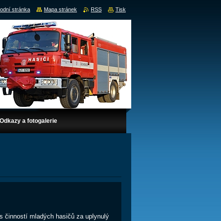
odní stránka
Mapa stránek
RSS
Tisk
Odkazy a fotogalerie
s činností mladých hasičů za uplynulý