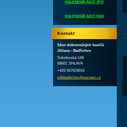
KALENDÁŘ AKCÍ JPO
KALENDÁŘ AKCÍ SDH
Kontakt
Sbor dobrovolných hasičů
Jihlava - Bedřichov
Sokolovská 149
58601 JIHLAVA
+420 607629016
sdhbedri
chov@sez
nam.cz