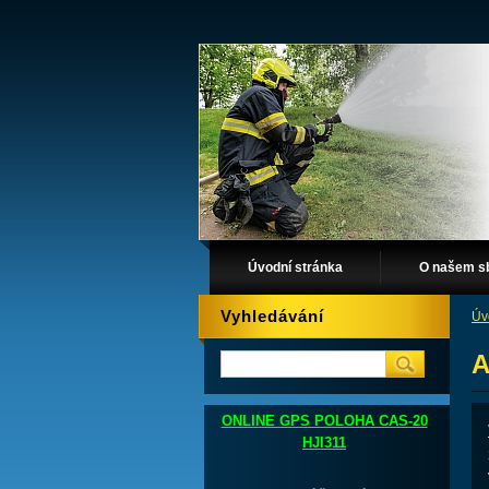
Úvodní stránka
O našem s
Vyhledávání
Úv
A
ONLINE GPS POLOHA CAS-20
HJI311