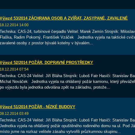
Výjezd 53/2014 ZÁCHRANA OSOB A ZVÍŘAT, ZASYPANÉ, ZAVALENÉ
18.12.2014 14:00
Technika: CAS-24, turbínové čerpadlo Velitel: Marek Zemín Strojník: Milosla
Flaška, Radim Pokorný, František Vzáček Jednotka vyjela na taktické cvič
zavalené osoby z prostor bývalé kotelny v bývalém...
Výjezd 52/2014 POŽÁR, DOPRAVNÍ PROSTŘEDKY
18.12.2014 07:54
Technika: CAS-24 Velitel: Jiří Bláha Strojník: Luboš Fatr Hasiči: Stanislav B
Michal Nováček Jednotka vyjela na ohlášený požár kamionu, který převážel 
po výjezdu byla jednotka odvolána zpět na základnu, protože...
Výjezd 51/2014 POŽÁR - NÍZKÉ BUDOVY
08.12.2014 03:49
Technika: CAS-24 Velitel: Jiří Bláha Strojník: Luboš Fatr Hasiči: Stanislav 
Jednotka vyjela na ohlášený požár opuštěného rodinného domu na ul. Pod 
místo jsme na rozkaz velitele zásahu vytvořili průzkumnou skupinu...