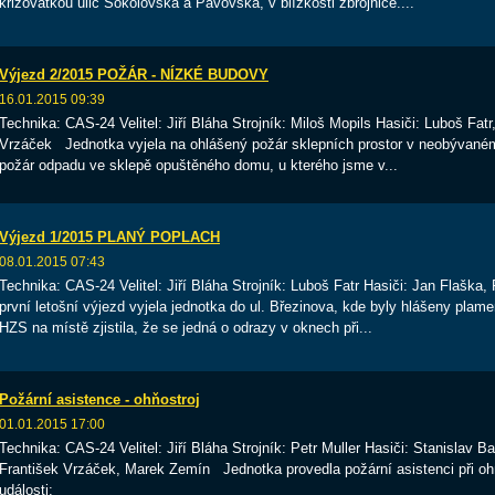
křižovatkou ulic Sokolovská a Pávovská, v blízkosti zbrojnice....
Výjezd 2/2015 POŽÁR - NÍZKÉ BUDOVY
16.01.2015 09:39
Technika: CAS-24 Velitel: Jiří Bláha Strojník: Miloš Mopils Hasiči: Luboš Fatr
Vrzáček Jednotka vyjela na ohlášený požár sklepních prostor v neobývané
požár odpadu ve sklepě opuštěného domu, u kterého jsme v...
Výjezd 1/2015 PLANÝ POPLACH
08.01.2015 07:43
Technika: CAS-24 Velitel: Jiří Bláha Strojník: Luboš Fatr Hasiči: Jan Flaš
první letošní výjezd vyjela jednotka do ul. Březinova, kde byly hlášeny pl
HZS na místě zjistila, že se jedná o odrazy v oknech při...
Požární asistence - ohňostroj
01.01.2015 17:00
Technika: CAS-24 Velitel: Jiří Bláha Strojník: Petr Muller Hasiči: Stanislav 
František Vrzáček, Marek Zemín Jednotka provedla požární asistenci při o
události: