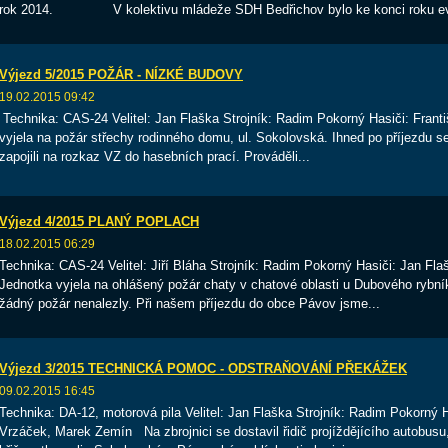
rok 2014. V kolektivu mládeže SDH Bedřichov bylo ke konci roku evid
Výjezd 5/2015 POŽÁR - NÍZKÉ BUDOVY
19.02.2015 09:42
Technika: CAS-24 Velitel: Jan Flaška Strojník: Radim Pokorný Hasiči: Fra
vyjela na požár střechy rodinného domu, ul. Sokolovská. Ihned po příjezdu s
zapojili na rozkaz VZ do hasebních prací. Prováděli...
Výjezd 4/2015 PLANÝ POPLACH
18.02.2015 06:29
Technika: CAS-24 Velitel: Jiří Bláha Strojník: Radim Pokorný Hasiči: Jan F
Jednotka vyjela na ohlášený požár chaty v chatové oblasti u Dubového ryb
žádný požár nenalezly. Při našem příjezdu do obce Pávov jsme...
Výjezd 3/2015 TECHNICKÁ POMOC - ODSTRAŇOVÁNÍ PŘEKÁŽEK
09.02.2015 16:45
Technika: DA-12, motorová pila Velitel: Jan Flaška Strojník: Radim Pokorný 
Vrzáček, Marek Zemín Na zbrojnici se dostavil řidič projíždějícího autobusu