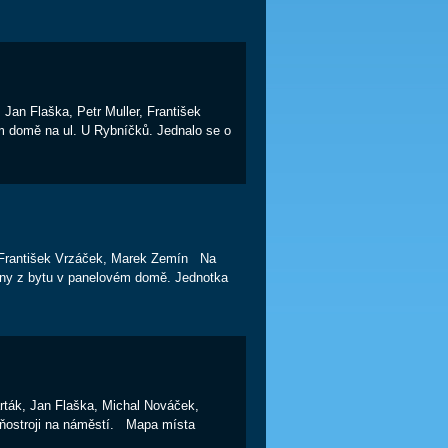
, Jan Flaška, Petr Muller, František
m domě na ul. U Rybníčků. Jednalo se o
ka, František Vrzáček, Marek Zemín Na
ameny z bytu v panelovém domě. Jednotka
Barták, Jan Flaška, Michal Nováček,
hňostroji na náměstí. Mapa místa