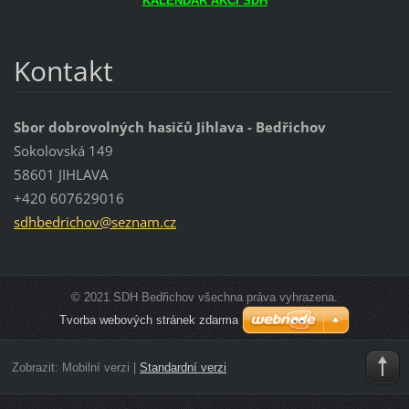
KALENDÁŘ AKCÍ SDH
Kontakt
Sbor dobrovolných hasičů Jihlava - Bedřichov
Sokolovská 149
58601 JIHLAVA
+420 607629016
sdhbedri
chov@sez
nam.cz
© 2021 SDH Bedřichov všechna práva vyhrazena.
Tvorba webových stránek zdarma
Zobrazit:
Mobilní verzi
|
Standardní verzi