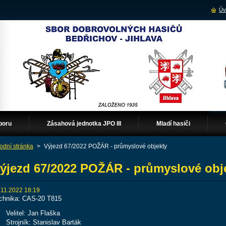
Úv
boru
Zásahová jednotka JPO III
Mladí hasiči
odní stránka
>
Výjezd 67/2022 POŽÁR - průmyslové objekty
ýjezd 67/2022 POŽÁR - průmyslové obj
.11.2022 18:19
chnika: CAS-20 T815
Velitel: Jan Flaška
Strojník: Stanislav Barták