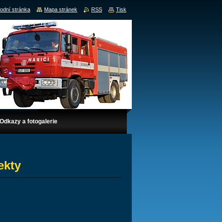
odní stránka
Mapa stránek
RSS
Tisk
Odkazy a fotogalerie
ekty