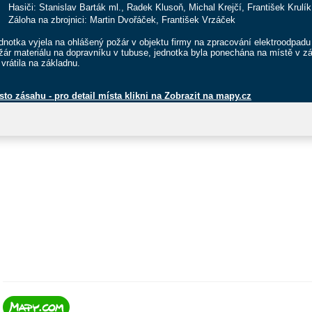
Hasiči: Stanislav Barták ml., Radek Klusoň, Michal Krejčí, František Krulík
Záloha na zbrojnici: Martin Dvořáček, František Vrzáček
dnotka vyjela na ohlášený požár v objektu firmy na zpracování elektroodpad
žár materiálu na dopravníku v tubuse, jednotka byla ponechána na místě v zá
 vrátila na základnu.
sto zásahu
- pro detail místa klikni na Zobrazit na mapy.cz