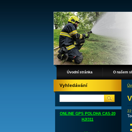
Úvodní stránka
O našem s
Vyhledávání
Úv
V
22
ONLINE GPS POLOHA CAS-20
Te
HJI311