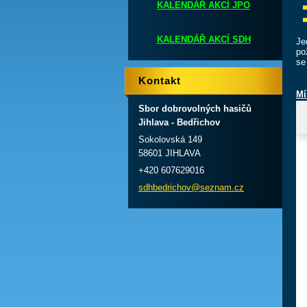
KALENDÁŘ AKCÍ JPO
KALENDÁŘ AKCÍ SDH
Je
po
se
Kontakt
Mí
Sbor dobrovolných hasičů
Jihlava - Bedřichov
Sokolovská 149
58601 JIHLAVA
+420 607629016
sdhbedri
chov@sez
nam.cz