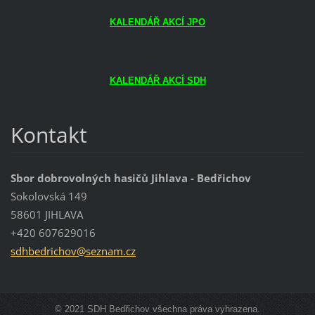
KALENDÁŘ AKCÍ JPO
KALENDÁŘ AKCÍ SDH
Kontakt
Sbor dobrovolných hasičů Jihlava - Bedřichov
Sokolovská 149
58601 JIHLAVA
+420 607629016
sdhbedri
chov@sez
nam.cz
© 2021 SDH Bedřichov všechna práva vyhrazena.