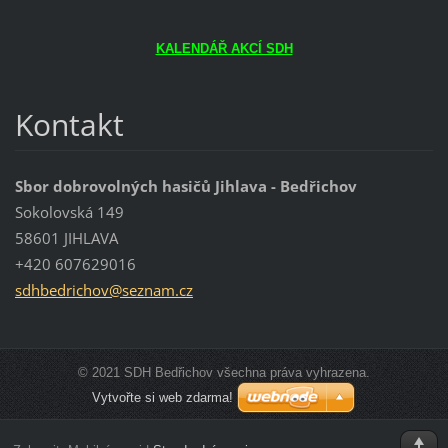
KALENDÁŘ AKCÍ SDH
Kontakt
Sbor dobrovolných hasičů Jihlava - Bedřichov
Sokolovská 149
58601 JIHLAVA
+420 607629016
sdhbedri
chov@sez
nam.cz
© 2021 SDH Bedřichov všechna práva vyhrazena.
Vytvořte si web zdarma!