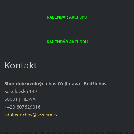
KALENDÁŘ AKCÍ JPO
KALENDÁŘ AKCÍ SDH
Kontakt
Sbor dobrovolných hasičů Jihlava - Bedřichov
Sokolovská 149
58601 JIHLAVA
+420 607629016
sdhbedri
chov@sez
nam.cz