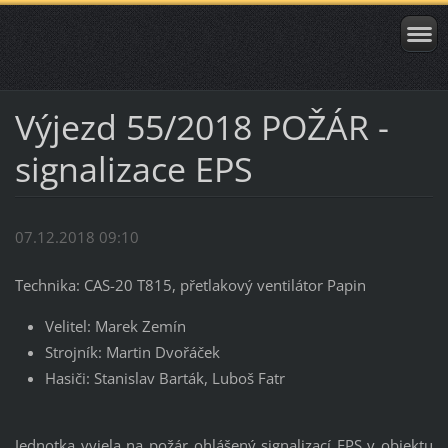
Výjezd 55/2018 POŽÁR -
signalizace EPS
07.12.2018 09:10
Technika: CAS-20 T815, přetlakový ventilátor Papin
Velitel: Marek Zemín
Strojník: Martin Dvořáček
Hasiči: Stanislav Barták, Luboš Fatr
Jednotka vyjela na požár ohlášený signalizací EPS v objektu