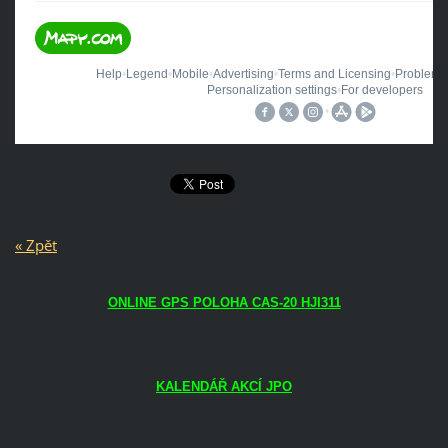
« Zpět
ONLINE GPS POLOHA CAS-20 HJI311
KALENDÁŘ AKCÍ JPO