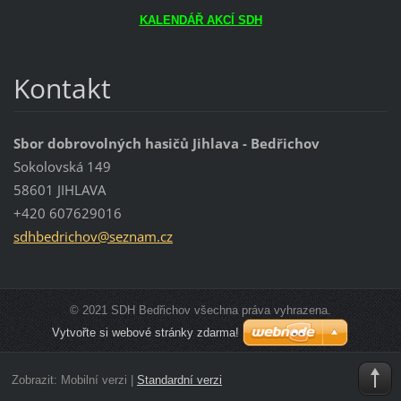
KALENDÁŘ AKCÍ SDH
Kontakt
Sbor dobrovolných hasičů Jihlava - Bedřichov
Sokolovská 149
58601 JIHLAVA
+420 607629016
sdhbedri
chov@sez
nam.cz
© 2021 SDH Bedřichov všechna práva vyhrazena.
Vytvořte si webové stránky zdarma!
Zobrazit:
Mobilní verzi
|
Standardní verzi