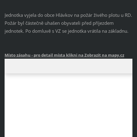
Jednotka vyjela do obce Hlávkov na požár živého plotu u RD.
Požár byl částečně uhašen obyvateli před příjezdem
jednotek. Po domluvě s VZ se jednotka vrátila na základnu.
Místo zásahu
- pro detail místa klikni na Zobrazit na mapy.cz