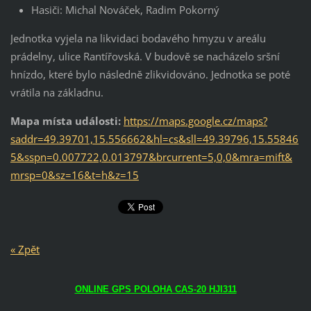
Hasiči: Michal Nováček, Radim Pokorný
Jednotka vyjela na likvidaci bodavého hmyzu v areálu
prádelny, ulice Rantířovská. V budově se nacházelo sršní
hnízdo, které bylo následně zlikvidováno. Jednotka se poté
vrátila na základnu.
Mapa místa události:
https://maps.google.cz/maps?
saddr=49.39701,15.556662&hl=cs&sll=49.39796,15.55846
5&sspn=0.007722,0.013797&brcurrent=5,0,0&mra=mift&
mrsp=0&sz=16&t=h&z=15
« Zpět
ONLINE GPS POLOHA CAS-20 HJI311