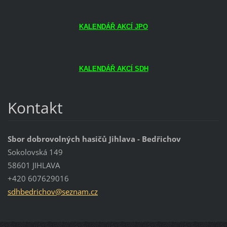
KALENDÁŘ AKCÍ JPO
KALENDÁŘ AKCÍ SDH
Kontakt
Sbor dobrovolných hasičů Jihlava - Bedřichov
Sokolovská 149
58601 JIHLAVA
+420 607629016
sdhbedri
chov@sez
nam.cz