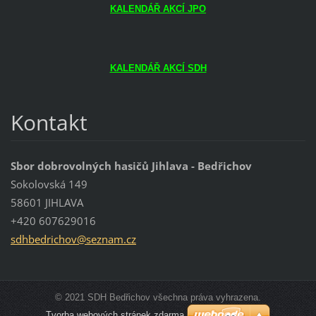
KALENDÁŘ AKCÍ JPO
KALENDÁŘ AKCÍ SDH
Kontakt
Sbor dobrovolných hasičů Jihlava - Bedřichov
Sokolovská 149
58601 JIHLAVA
+420 607629016
sdhbedri
chov@sez
nam.cz
© 2021 SDH Bedřichov všechna práva vyhrazena.
Tvorba webových stránek zdarma