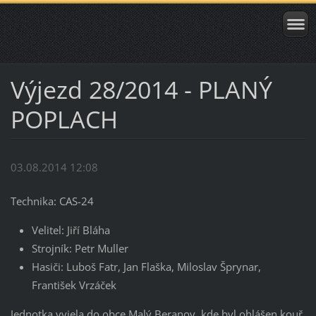
Výjezd 28/2014 - PLANÝ
POPLACH
03.08.2014 12:08
Technika: CAS-24
Velitel: Jiří Bláha
Strojník: Petr Muller
Hasiči: Luboš Fatr, Jan Flaška, Miloslav Šprynar,
František Vrzáček
Jednotka vyjela do obce Malý Beranov, kde byl ohlášen kouř