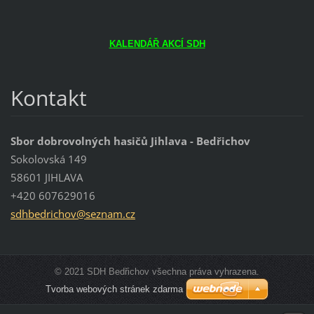
KALENDÁŘ AKCÍ SDH
Kontakt
Sbor dobrovolných hasičů Jihlava - Bedřichov
Sokolovská 149
58601 JIHLAVA
+420 607629016
sdhbedri
chov@sez
nam.cz
© 2021 SDH Bedřichov všechna práva vyhrazena.
Tvorba webových stránek zdarma