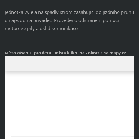
Jednotka vyjela na spadlý strom zasahující do jízdního pruhu
u nájezdu na přivaděč. Provedeno odstranění pomocí
motorové pily a úklid komunikace.
Místo zásahu
- pro detail místa klikni na Zobrazit na mapy.cz